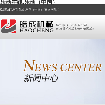
乐动在线,乐动（中国）
欢迎访问乐动在线,乐动（中国） 官方网站！